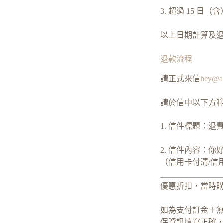
3. 超過 15 日
以上日期計算及
退款流程
請正式來信
hey@ar
請於信中以下方
1. 信件標題：
2. 信件內容：你
（信用卡付清/信
＿＿＿＿＿＿＿
優惠折扣，當時購買
如為支付訂金＋
保資訊填寫正確