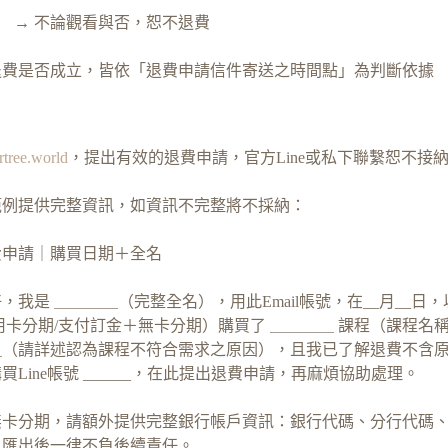
（含） → 不論觀看與否，恕不退費
退費是否成立，皆依「退費申請信件寄送之時間點」為判斷依據
tree.world
，提出有效的退費申請，官方Line或私下聯繫恕不接
範例提供完整資訊，如資訊不完整將不採納：
退費申請｜購買日期＋全名
好，我是 ＿＿＿＿（完整全名），用此Email帳號，在__月__日
用卡分期/支付訂金＋無卡分期）購買了 ＿＿＿＿ 課程（課程名
＿（請詳述認為課程不符合需求之原因），且我已了解退費不含
Line帳號 ______，在此提出退費申請，再麻煩協助處理。
無卡分期，請額外提供完整銀行帳戶資訊：銀行代碼、分行代碼
，匯出後一律不負後續責任。