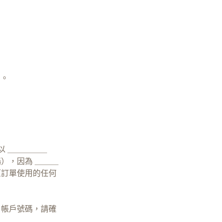
納。
，以 ＿＿＿＿＿
稱），因為 ＿＿＿
原訂單使用的任何
、帳戶號碼，請確